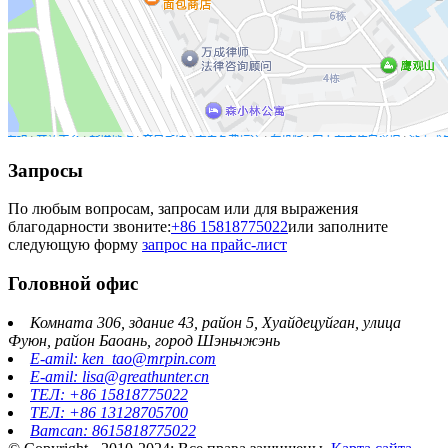
Запросы
По любым вопросам, запросам или для выражения
благодарности звоните:
+86 15818775022
или заполните
следующую форму
запрос на прайс-лист
Головной офис
Комната 306, здание 43, район 5, Хуайдецуйган, улица
Фуюн, район Баоань, город Шэньчжэнь
E-amil: ken_tao@mrpin.com
E-amil: lisa@greathunter.cn
ТЕЛ: +86 15818775022
ТЕЛ: +86 13128705700
Ватсап: 8615818775022