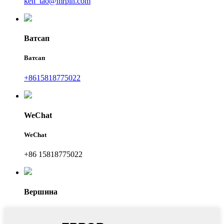
ken_tao@mrpin.com
Ватсап
Ватсап
+8615818775022
WeChat
WeChat
+86 15818775022
Вершина