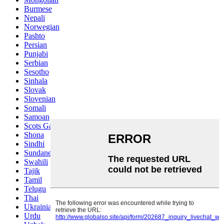
Burmese
Nepali
Norwegian
Pashto
Persian
Punjabi
Serbian
Sesotho
Sinhala
Slovak
Slovenian
Somali
Samoan
Scots Gaelic
Shona
Sindhi
Sundanese
Swahili
Tajik
Tamil
Telugu
Thai
Ukrainian
Urdu